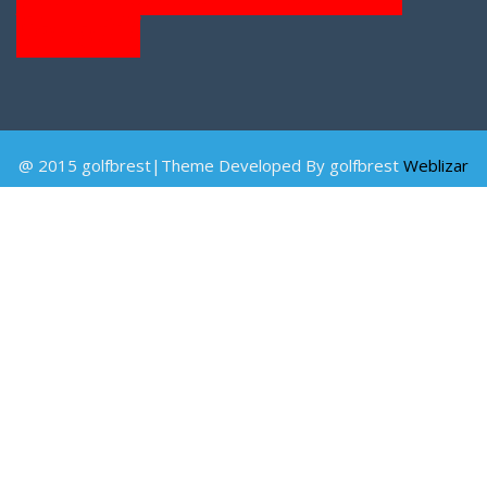
Found"]
@ 2015 golfbrest|Theme Developed By golfbrest
Weblizar